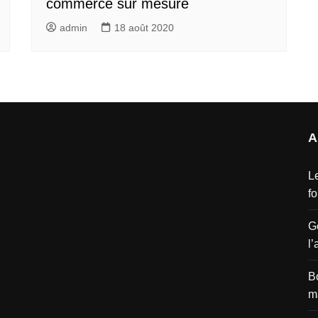
commerce sur mesure
admin
18 août 2020
A
L
f
G
l’
B
m