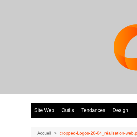
Aller
au
contenu
Site Web
Outils
Tendances
Design
Accueil
cropped-Logos-20-04_réalisation-web.