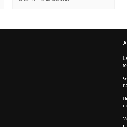
A
L
f
G
l’
B
m
Ve
d